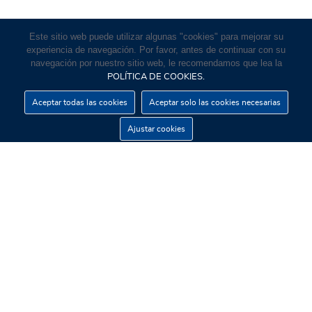
Este sitio web puede utilizar algunas "cookies" para mejorar su
experiencia de navegación. Por favor, antes de continuar con su
navegación por nuestro sitio web, le recomendamos que lea la
POLÍTICA DE COOKIES.
Aceptar todas las cookies
Aceptar solo las cookies necesarias
Ajustar cookies
EDIFICI PAU SEGUÍ - CIUTADELLA
C/ Comerciants, 9 - 07760 - Ciutadella de
Menorca