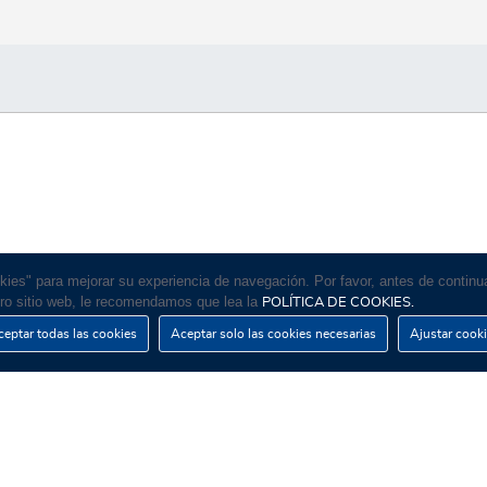
okies" para mejorar su experiencia de navegación. Por favor, antes de contin
ro sitio web, le recomendamos que lea la
POLÍTICA DE COOKIES.
eptar todas las cookies
Aceptar solo las cookies necesarias
Ajustar cook