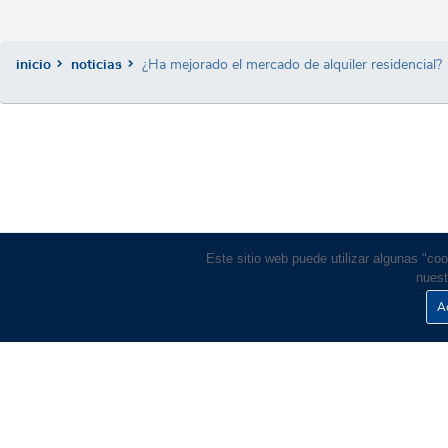
inicio
noticias
¿Ha mejorado el mercado de alquiler residencial?
Este sitio web puede utilizar algunas "co
nuest
Ac