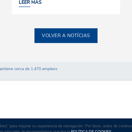
LEER MÁS
VOLVER A NOTÍCIAS
 mantiene cerca de 1.470 empleos
okies" para mejorar su experiencia de navegación. Por favor, antes de contin
ro sitio web, le recomendamos que lea la
POLÍTICA DE COOKIES.