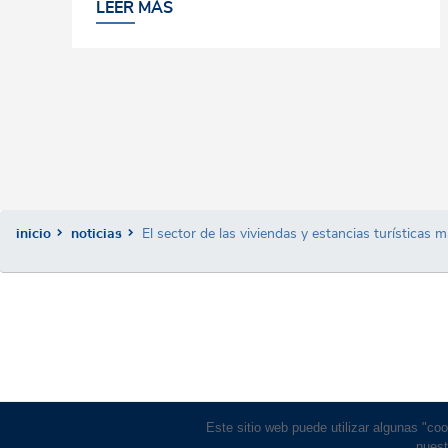
LEER MÁS
inicio
noticias
El sector de las viviendas y estancias turísticas
Este sitio web puede utilizar algunas "co
nuest